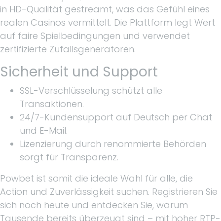
in HD-Qualität gestreamt, was das Gefühl eines
realen Casinos vermittelt. Die Plattform legt Wert
auf faire Spielbedingungen und verwendet
zertifizierte Zufallsgeneratoren.
Sicherheit und Support
SSL-Verschlüsselung schützt alle
Transaktionen.
24/7-Kundensupport auf Deutsch per Chat
und E-Mail.
Lizenzierung durch renommierte Behörden
sorgt für Transparenz.
Powbet ist somit die ideale Wahl für alle, die
Action und Zuverlässigkeit suchen. Registrieren Sie
sich noch heute und entdecken Sie, warum
Tausende bereits überzeugt sind – mit hoher RTP-