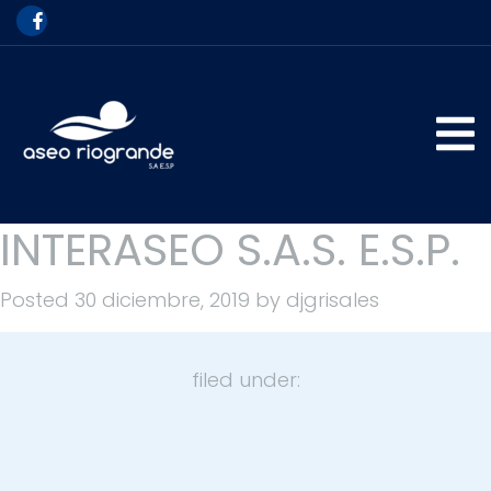
INTERASEO S.A.S. E.S.P.
Posted
30 diciembre, 2019
by
djgrisales
filed under:
Dirección
Carrera 49 #49-55: Lunes, martes y jueves, de