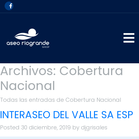
Archivos:
Cobertura
Nacional
Todas las entradas de Cobertura Nacional
INTERASEO DEL VALLE SA ESP
Posted
30 diciembre, 2019
by
djgrisales