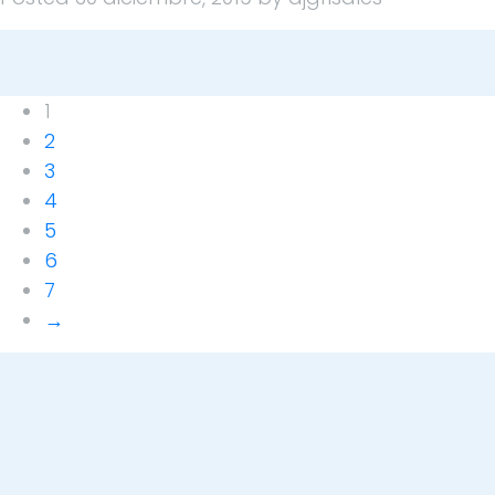
1
2
3
4
5
6
7
→
Dirección
Carrera 49 #49-55: Lunes, martes y jueves, de
7:00 a.m. a 12:30 m y 2:00 p.m. a 4:30 p.m.
Línea de atención